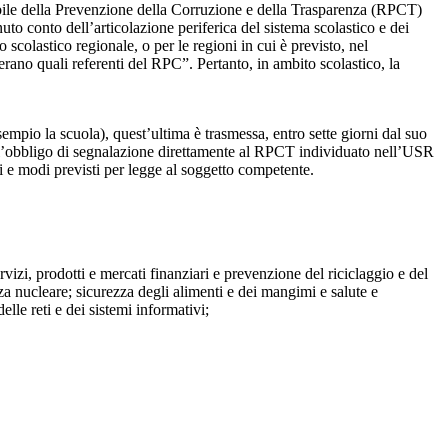
sabile della Prevenzione della Corruzione e della Trasparenza (RPCT)
to conto dell’articolazione periferica del sistema scolastico e dei
o scolastico regionale, o per le regioni in cui è previsto, nel
perano quali referenti del RPC”. Pertanto, in ambito scolastico, la
mpio la scuola), quest’ultima è trasmessa, entro sette giorni dal suo
o l’obbligo di segnalazione direttamente al RPCT individuato nell’USR
pi e modi previsti per legge al soggetto competente.
ervizi, prodotti e mercati finanziari e prevenzione del riciclaggio e del
za nucleare; sicurezza degli alimenti e dei mangimi e salute e
lle reti e dei sistemi informativi;