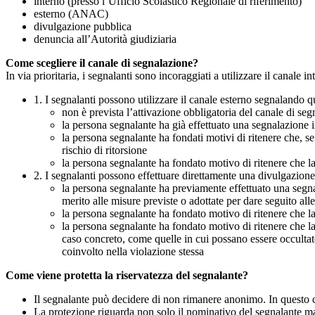
interno (presso l’Ufficio Scolastico Regionale di riferimento)
esterno (ANAC)
divulgazione pubblica
denuncia all’Autorità giudiziaria
Come scegliere il canale di segnalazione?
In via prioritaria, i segnalanti sono incoraggiati a utilizzare il canale
1. I segnalanti possono utilizzare il canale esterno segnaland
non è prevista l’attivazione obbligatoria del canale di se
la persona segnalante ha già effettuato una segnalazione i
la persona segnalante ha fondati motivi di ritenere che, s
rischio di ritorsione
la persona segnalante ha fondato motivo di ritenere che la
2. I segnalanti possono effettuare direttamente una divulgazion
la persona segnalante ha previamente effettuato una segnal
merito alle misure previste o adottate per dare seguito all
la persona segnalante ha fondato motivo di ritenere che la
la persona segnalante ha fondato motivo di ritenere che la
caso concreto, come quelle in cui possano essere occultate
coinvolto nella violazione stessa
Come viene protetta la riservatezza del segnalante?
Il segnalante può decidere di non rimanere anonimo. In questo ca
La protezione riguarda non solo il nominativo del segnalante ma a