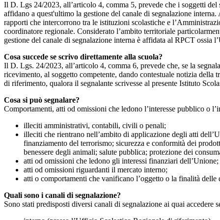
Il D. Lgs 24/2023, all’articolo 4, comma 5, prevede che i soggetti del
affidano a quest'ultimo la gestione del canale di segnalazione interna.
rapporti che intercorrono tra le istituzioni scolastiche e l’Amministrazio
coordinatore regionale. Considerato l’ambito territoriale particolarmente
gestione del canale di segnalazione interna è affidata al RPCT ossia l
Cosa succede se scrivo direttamente alla scuola?
Il D. Lgs. 24/2023, all’articolo 4, comma 6, prevede che, se la segnal
ricevimento, al soggetto competente, dando contestuale notizia della 
di riferimento, qualora il segnalante scrivesse al presente Istituto Sco
Cosa si può segnalare?
Comportamenti, atti od omissioni che ledono l’interesse pubblico o l’i
illeciti amministrativi, contabili, civili o penali;
illeciti che rientrano nell’ambito di applicazione degli atti dell’
finanziamento del terrorismo; sicurezza e conformità dei prodotti
benessere degli animali; salute pubblica; protezione dei consumato
atti od omissioni che ledono gli interessi finanziari dell’Unione;
atti od omissioni riguardanti il mercato interno;
atti o comportamenti che vanificano l’oggetto o la finalità delle d
Quali sono i canali di segnalazione?
Sono stati predisposti diversi canali di segnalazione ai quai accedere 