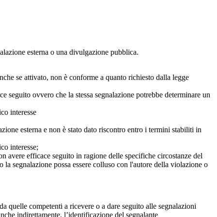
egnalazione esterna o una divulgazione pubblica.
anche se attivato, non è conforme a quanto richiesto dalla legge
icace seguito ovvero che la stessa segnalazione potrebbe determinare un
ico interesse
ne esterna e non è stato dato riscontro entro i termini stabiliti in
co interesse;
on avere efficace seguito in ragione delle specifiche circostanze del
o la segnalazione possa essere colluso con l'autore della violazione o
da quelle competenti a ricevere o a dare seguito alle segnalazioni
anche indirettamente, l’identificazione del segnalante