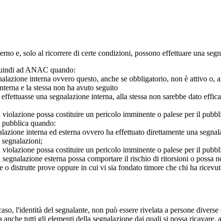
 interno e, solo al ricorrere di certe condizioni, possono effettuare una s
o quindi ad ANAC quando:
gnalazione interna ovvero questo, anche se obbligatorio, non è attivo o, 
nterna e la stessa non ha avuto seguito
e effettuasse una segnalazione interna, alla stessa non sarebbe dato eff
 violazione possa costituire un pericolo imminente o palese per il pubbl
e pubblica quando:
azione interna ed esterna ovvero ha effettuato direttamente una segnalazio
e segnalazioni;
 violazione possa costituire un pericolo imminente o palese per il pubbli
 segnalazione esterna possa comportare il rischio di ritorsioni o possa n
 o distrutte prove oppure in cui vi sia fondato timore che chi ha ricevut
so, l'identità del segnalante, non può essere rivelata a persone diverse 
nche tutti gli elementi della segnalazione dai quali si possa ricavare, 