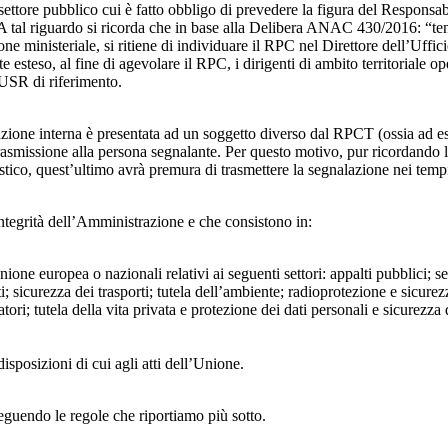
 settore pubblico cui è fatto obbligo di prevedere la figura del Respon
 A tal riguardo si ricorda che in base alla Delibera ANAC 430/2016: “tenu
ne ministeriale, si ritiene di individuare il RPC nel Direttore dell’Uffici
 esteso, al fine di agevolare il RPC, i dirigenti di ambito territoriale o
’USR di riferimento.
azione interna è presentata ad un soggetto diverso dal RPCT (ossia ad ese
trasmissione alla persona segnalante. Per questo motivo, pur ricordand
lastico, quest’ultimo avrà premura di trasmettere la segnalazione nei tem
ntegrità dell’Amministrazione e che consistono in:
Unione europea o nazionali relativi ai seguenti settori: appalti pubblici; s
; sicurezza dei trasporti; tutela dell’ambiente; radioprotezione e sicurez
ri; tutela della vita privata e protezione dei dati personali e sicurezza de
isposizioni di cui agli atti dell’Unione.
seguendo le regole che riportiamo più sotto.