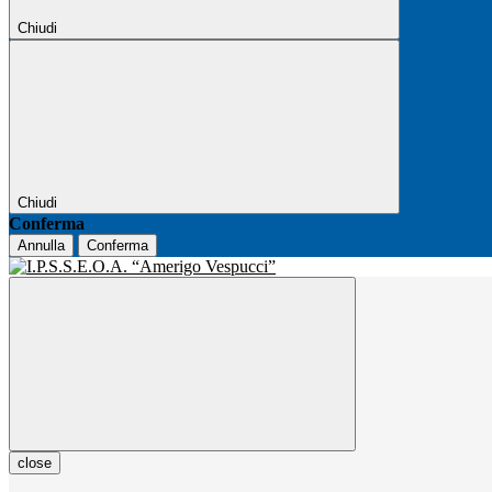
Chiudi
Chiudi
Conferma
Annulla
Conferma
close