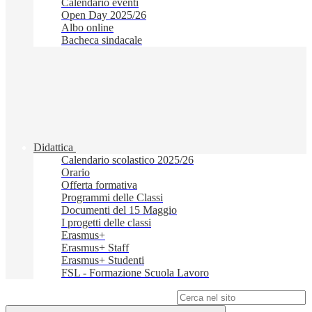
Calendario eventi
Open Day 2025/26
Albo online
Bacheca sindacale
Didattica
Calendario scolastico 2025/26
Orario
Offerta formativa
Programmi delle Classi
Documenti del 15 Maggio
I progetti delle classi
Erasmus+
Erasmus+ Staff
Erasmus+ Studenti
FSL - Formazione Scuola Lavoro
Campo di ricerca per le pagine del sito