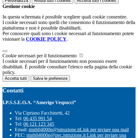
Personalizza
Rifiuta tutti
i cookies
Accetta tutti
i cookies
Gestione cookie
In questa schermata è possibile scegliere quali cookie consentire.
I cookie necessari sono quelli che consentono il funzionamento della
piattaforma e non è possibile disabilitarli.
Per conoscere quali sono i cookie necessari al funzionamento potete
visionare la
COOKIE POLICY
.
Cookie necessari per il funzionamento
I cookie necessari per il funzionamento non possono essere
disabilitati. È possibile consultare l'elenco nella pagina della cookie
policy.
Accetta tutti
Salva le preferenze
Contatti
I.P.S.S.E.O.A. “Amerigo Vespucci”
Via Cipriano Facchinetti, 42
Tel:
06 435 991 54
Tel:
06 121 123 345
Email:
rmrh04000n@istruzione.it
Link per inviare una mail
PEC:
rmrh04000n@pec.istruzione.it
Link per inviare una