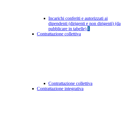
Incarichi conferiti e autorizzati ai
dipendenti (dirigenti e non dirigenti) (da
pubblicare in tabelle)
1
Contrattazione collettiva
Contrattazione collettiva
Contrattazione integrativa