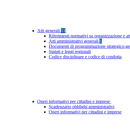
Atti generali
11
Riferimenti normativi su organizzazione e at
Atti amministrativi generali
1
Documenti di programmazione strategico-ge
Statuti e leggi regionali
Codice disciplinare e codice di condotta
Oneri informativi per cittadini e imprese
Scadenzario obblighi amministrativi
Oneri informativi per cittadini e imprese