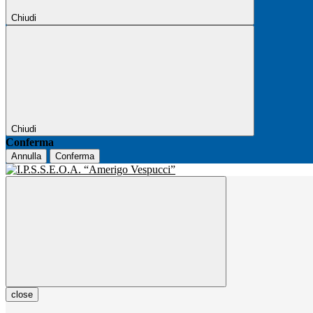
Chiudi
Chiudi
Conferma
Annulla
Conferma
close