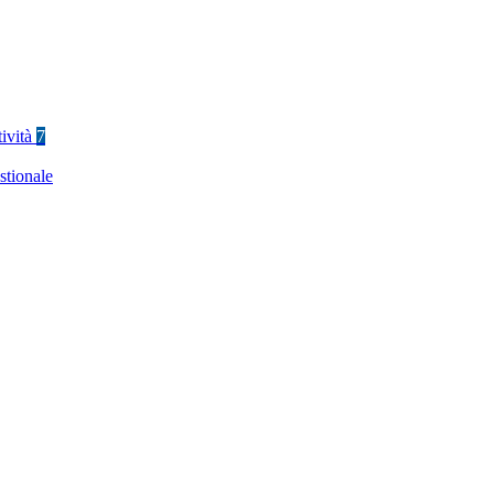
tività
7
stionale