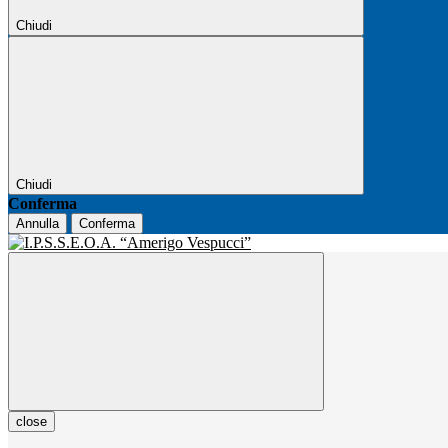
Chiudi
Chiudi
Conferma
Annulla
Conferma
close