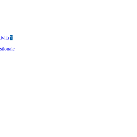
tività
7
stionale