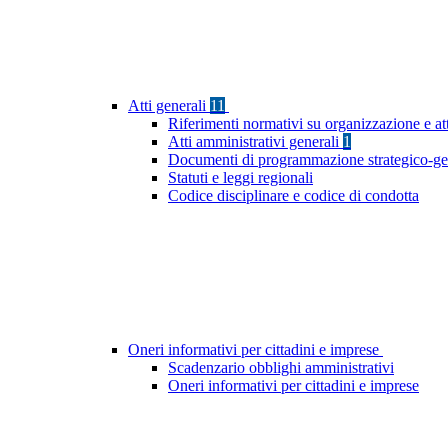
Atti generali
11
Riferimenti normativi su organizzazione e at
Atti amministrativi generali
1
Documenti di programmazione strategico-ge
Statuti e leggi regionali
Codice disciplinare e codice di condotta
Oneri informativi per cittadini e imprese
Scadenzario obblighi amministrativi
Oneri informativi per cittadini e imprese