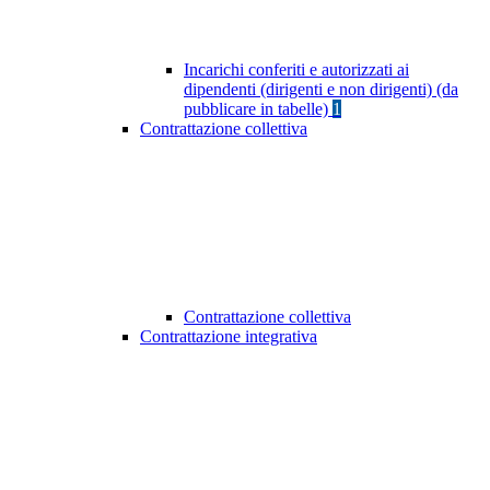
Incarichi conferiti e autorizzati ai
dipendenti (dirigenti e non dirigenti) (da
pubblicare in tabelle)
1
Contrattazione collettiva
Contrattazione collettiva
Contrattazione integrativa