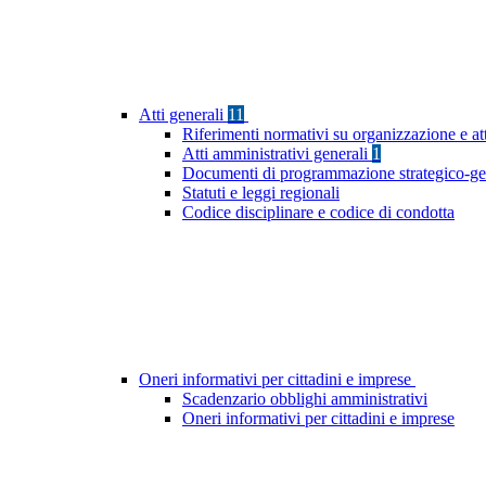
Atti generali
11
Riferimenti normativi su organizzazione e at
Atti amministrativi generali
1
Documenti di programmazione strategico-ge
Statuti e leggi regionali
Codice disciplinare e codice di condotta
Oneri informativi per cittadini e imprese
Scadenzario obblighi amministrativi
Oneri informativi per cittadini e imprese