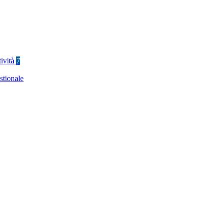
tività
7
stionale