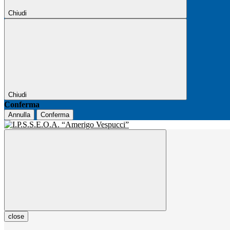
Chiudi
Chiudi
Conferma
Annulla
Conferma
close