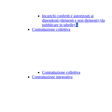
Incarichi conferiti e autorizzati ai
dipendenti (dirigenti e non dirigenti) (da
pubblicare in tabelle)
1
Contrattazione collettiva
Contrattazione collettiva
Contrattazione integrativa