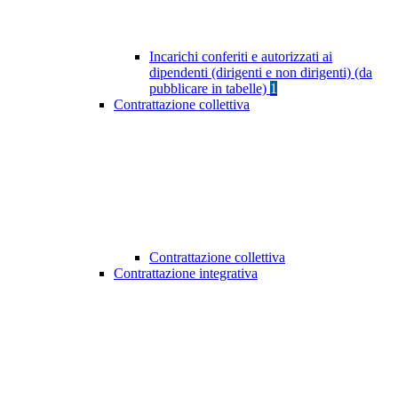
Incarichi conferiti e autorizzati ai
dipendenti (dirigenti e non dirigenti) (da
pubblicare in tabelle)
1
Contrattazione collettiva
Contrattazione collettiva
Contrattazione integrativa