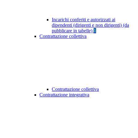
Incarichi conferiti e autorizzati ai
dipendenti (dirigenti e non dirigenti) (da
pubblicare in tabelle)
1
Contrattazione collettiva
Contrattazione collettiva
Contrattazione integrativa