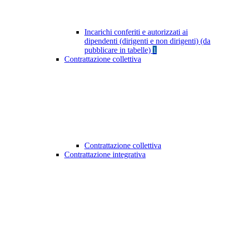
Incarichi conferiti e autorizzati ai
dipendenti (dirigenti e non dirigenti) (da
pubblicare in tabelle)
1
Contrattazione collettiva
Contrattazione collettiva
Contrattazione integrativa