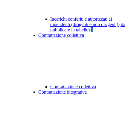
Incarichi conferiti e autorizzati ai
dipendenti (dirigenti e non dirigenti) (da
pubblicare in tabelle)
1
Contrattazione collettiva
Contrattazione collettiva
Contrattazione integrativa