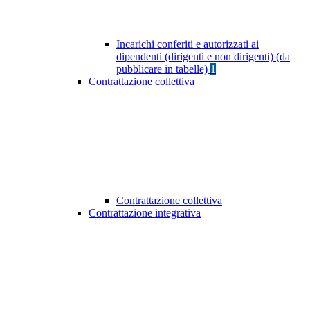
Incarichi conferiti e autorizzati ai
dipendenti (dirigenti e non dirigenti) (da
pubblicare in tabelle)
1
Contrattazione collettiva
Contrattazione collettiva
Contrattazione integrativa