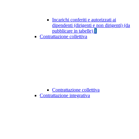
Incarichi conferiti e autorizzati ai
dipendenti (dirigenti e non dirigenti) (da
pubblicare in tabelle)
1
Contrattazione collettiva
Contrattazione collettiva
Contrattazione integrativa