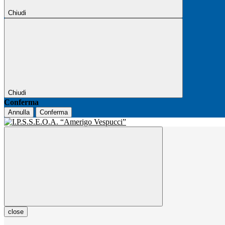
Chiudi
Chiudi
Conferma
Annulla
Conferma
close