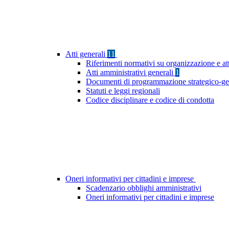
Atti generali
11
Riferimenti normativi su organizzazione e at
Atti amministrativi generali
1
Documenti di programmazione strategico-ge
Statuti e leggi regionali
Codice disciplinare e codice di condotta
Oneri informativi per cittadini e imprese
Scadenzario obblighi amministrativi
Oneri informativi per cittadini e imprese