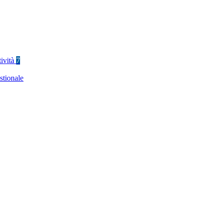
tività
7
stionale