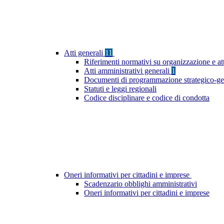
Atti generali
11
Riferimenti normativi su organizzazione e at
Atti amministrativi generali
1
Documenti di programmazione strategico-ge
Statuti e leggi regionali
Codice disciplinare e codice di condotta
Oneri informativi per cittadini e imprese
Scadenzario obblighi amministrativi
Oneri informativi per cittadini e imprese