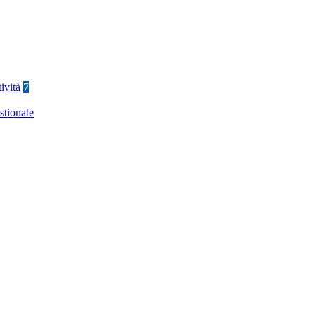
tività
7
stionale