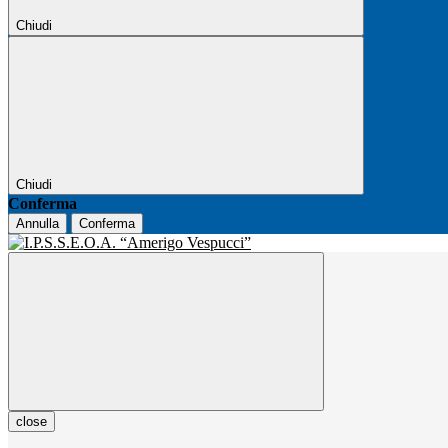
Chiudi
Chiudi
Conferma
Annulla
Conferma
close