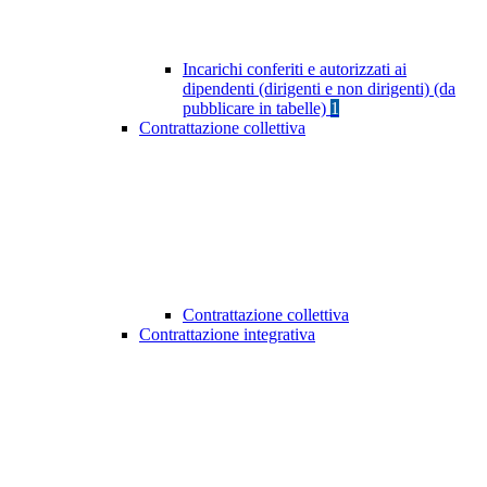
Incarichi conferiti e autorizzati ai
dipendenti (dirigenti e non dirigenti) (da
pubblicare in tabelle)
1
Contrattazione collettiva
Contrattazione collettiva
Contrattazione integrativa