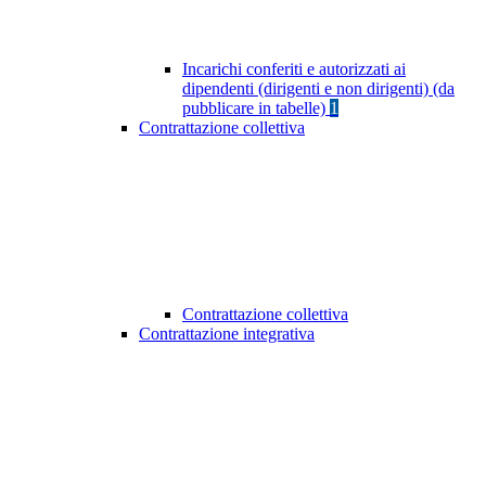
Incarichi conferiti e autorizzati ai
dipendenti (dirigenti e non dirigenti) (da
pubblicare in tabelle)
1
Contrattazione collettiva
Contrattazione collettiva
Contrattazione integrativa