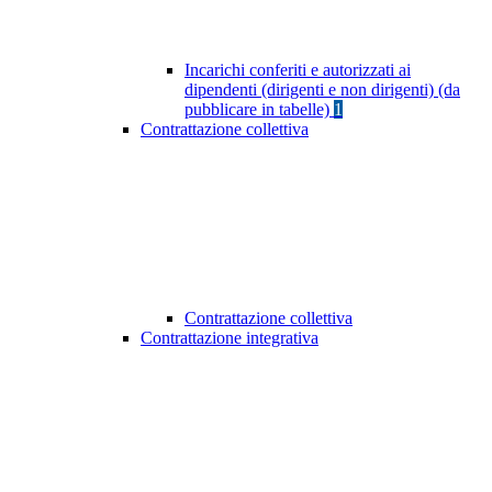
Incarichi conferiti e autorizzati ai
dipendenti (dirigenti e non dirigenti) (da
pubblicare in tabelle)
1
Contrattazione collettiva
Contrattazione collettiva
Contrattazione integrativa