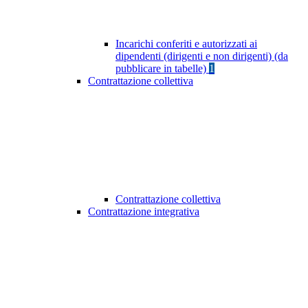
Incarichi conferiti e autorizzati ai
dipendenti (dirigenti e non dirigenti) (da
pubblicare in tabelle)
1
Contrattazione collettiva
Contrattazione collettiva
Contrattazione integrativa