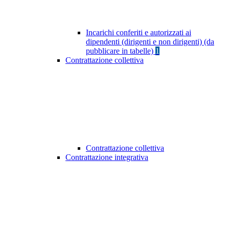
Incarichi conferiti e autorizzati ai
dipendenti (dirigenti e non dirigenti) (da
pubblicare in tabelle)
1
Contrattazione collettiva
Contrattazione collettiva
Contrattazione integrativa