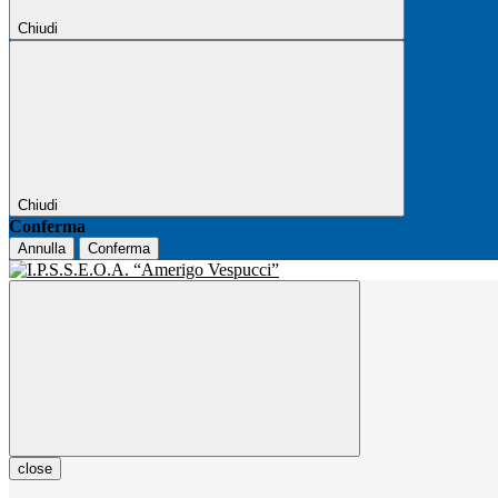
Chiudi
Chiudi
Conferma
Annulla
Conferma
close