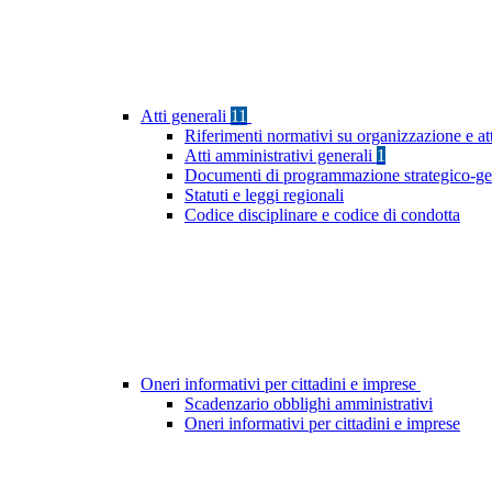
Atti generali
11
Riferimenti normativi su organizzazione e at
Atti amministrativi generali
1
Documenti di programmazione strategico-ge
Statuti e leggi regionali
Codice disciplinare e codice di condotta
Oneri informativi per cittadini e imprese
Scadenzario obblighi amministrativi
Oneri informativi per cittadini e imprese