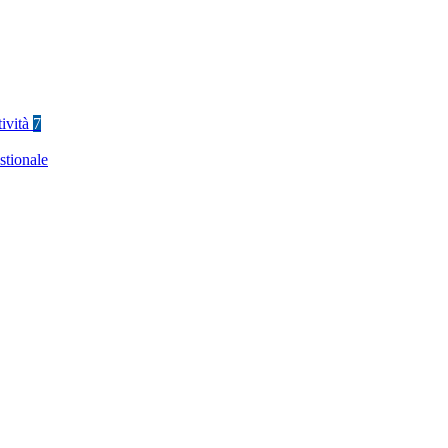
tività
7
stionale