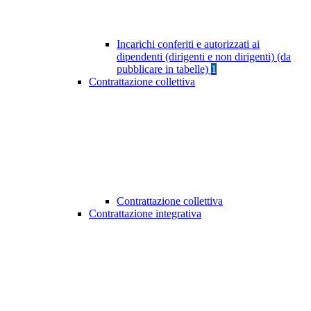
Incarichi conferiti e autorizzati ai
dipendenti (dirigenti e non dirigenti) (da
pubblicare in tabelle)
1
Contrattazione collettiva
Contrattazione collettiva
Contrattazione integrativa