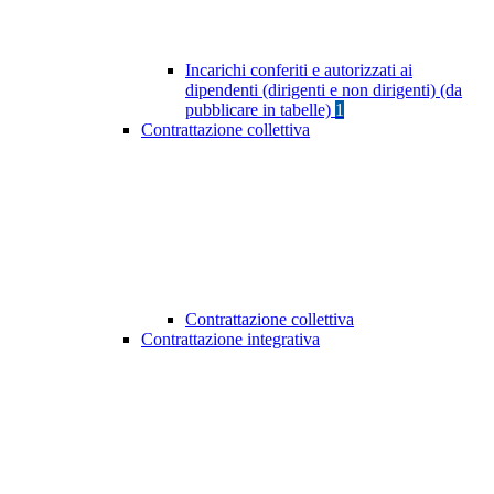
Incarichi conferiti e autorizzati ai
dipendenti (dirigenti e non dirigenti) (da
pubblicare in tabelle)
1
Contrattazione collettiva
Contrattazione collettiva
Contrattazione integrativa