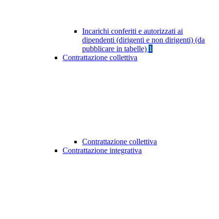
Incarichi conferiti e autorizzati ai
dipendenti (dirigenti e non dirigenti) (da
pubblicare in tabelle)
1
Contrattazione collettiva
Contrattazione collettiva
Contrattazione integrativa