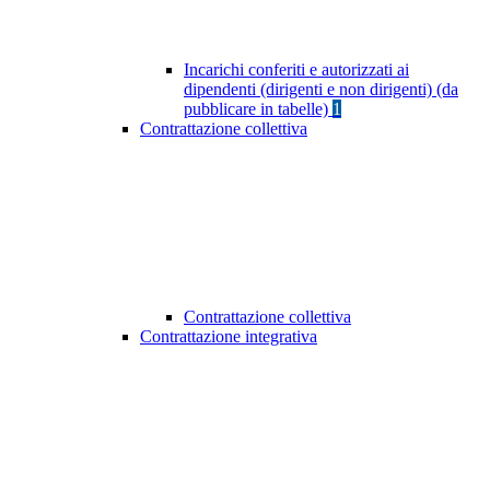
Incarichi conferiti e autorizzati ai
dipendenti (dirigenti e non dirigenti) (da
pubblicare in tabelle)
1
Contrattazione collettiva
Contrattazione collettiva
Contrattazione integrativa