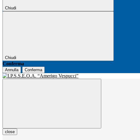
Chiudi
Chiudi
Conferma
Annulla
Conferma
close