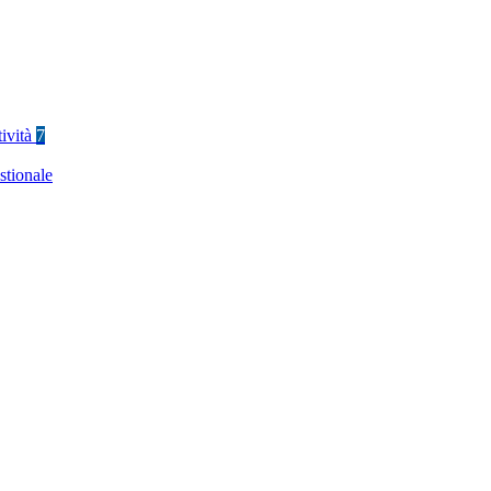
tività
7
stionale