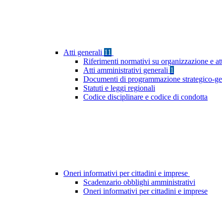
Atti generali
11
Riferimenti normativi su organizzazione e at
Atti amministrativi generali
1
Documenti di programmazione strategico-ge
Statuti e leggi regionali
Codice disciplinare e codice di condotta
Oneri informativi per cittadini e imprese
Scadenzario obblighi amministrativi
Oneri informativi per cittadini e imprese