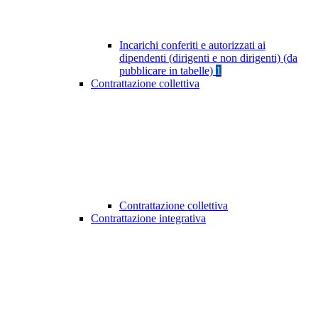
Incarichi conferiti e autorizzati ai
dipendenti (dirigenti e non dirigenti) (da
pubblicare in tabelle)
1
Contrattazione collettiva
Contrattazione collettiva
Contrattazione integrativa