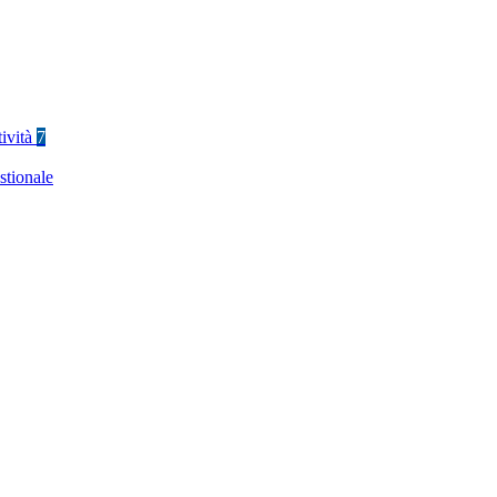
tività
7
stionale