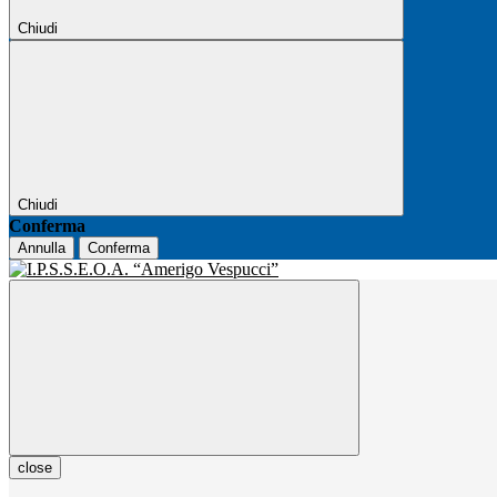
Chiudi
Chiudi
Conferma
Annulla
Conferma
close