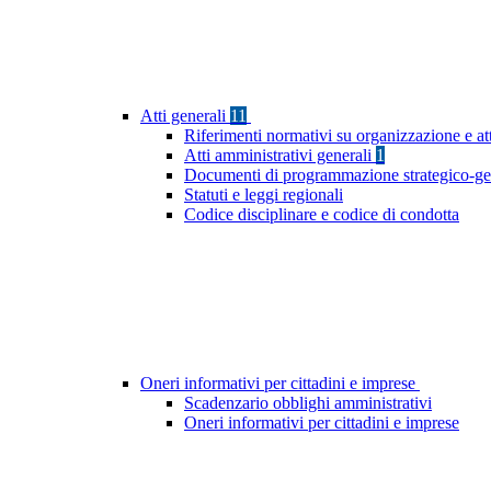
Atti generali
11
Riferimenti normativi su organizzazione e at
Atti amministrativi generali
1
Documenti di programmazione strategico-ge
Statuti e leggi regionali
Codice disciplinare e codice di condotta
Oneri informativi per cittadini e imprese
Scadenzario obblighi amministrativi
Oneri informativi per cittadini e imprese