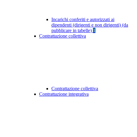
Incarichi conferiti e autorizzati ai
dipendenti (dirigenti e non dirigenti) (da
pubblicare in tabelle)
1
Contrattazione collettiva
Contrattazione collettiva
Contrattazione integrativa