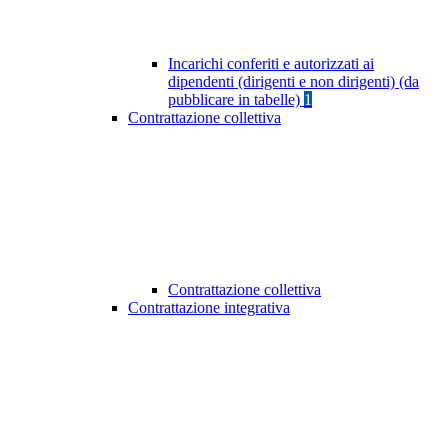
Incarichi conferiti e autorizzati ai
dipendenti (dirigenti e non dirigenti) (da
pubblicare in tabelle)
1
Contrattazione collettiva
Contrattazione collettiva
Contrattazione integrativa