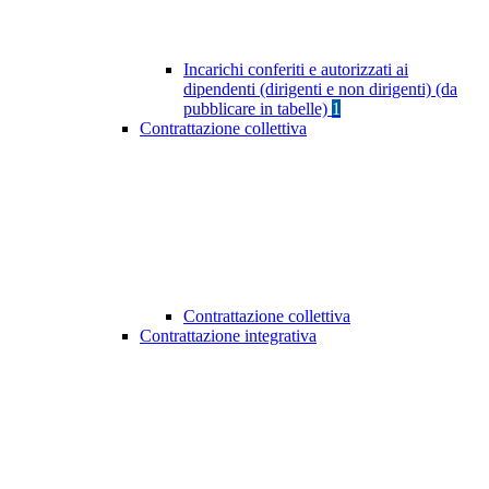
Incarichi conferiti e autorizzati ai
dipendenti (dirigenti e non dirigenti) (da
pubblicare in tabelle)
1
Contrattazione collettiva
Contrattazione collettiva
Contrattazione integrativa