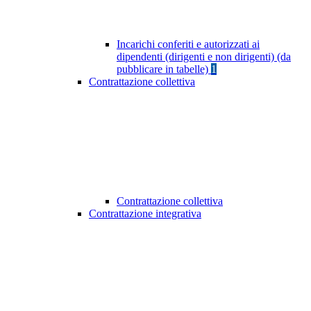
Incarichi conferiti e autorizzati ai
dipendenti (dirigenti e non dirigenti) (da
pubblicare in tabelle)
1
Contrattazione collettiva
Contrattazione collettiva
Contrattazione integrativa